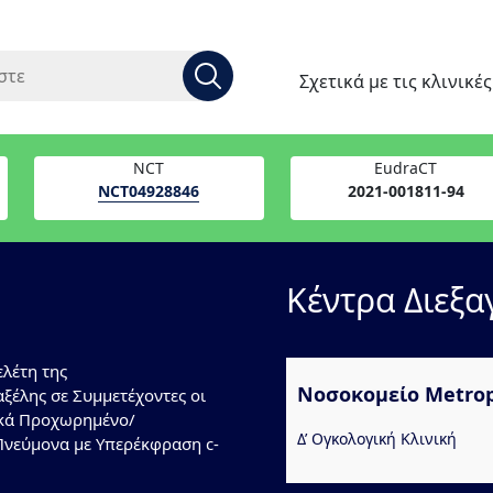
Σχετικά με τις κλινικέ
NCT
EudraCT
NCT04928846
2021-001811-94
Κέντρα Διεξα
λέτη της
Νοσοκομείο Metrop
ξέλης σε Συμμετέχοντες οι
ικά Προχωρημένο/
Δ’ Ογκολογική Κλινική
νεύμονα με Υπερέκφραση c-