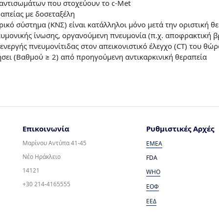
ν αντισωμάτων που στοχεύουν το c-Met
ραπείας με δοσεταξέλη
υρικό σύστημα (ΚΝΣ) είναι κατάλληλοι μόνο μετά την οριστική 
ευμονικής ίνωσης, οργανούμενη πνευμονία (π.χ. αποφρακτική β
 ενεργής πνευμονίτιδας στον απεικονιστικό έλεγχο (CT) του θώ
σει (Βαθμού ≥ 2) από προηγούμενη αντικαρκινική θεραπεία
Επικοινωνία
Ρυθμιστικές Αρχές
Μαρίνου Αντύπα 41-45
EMEA
Νέο Ηράκλειο
FDA
14121
WHO
+30 214-4165555
ΕΟΦ
ΕΕΔ