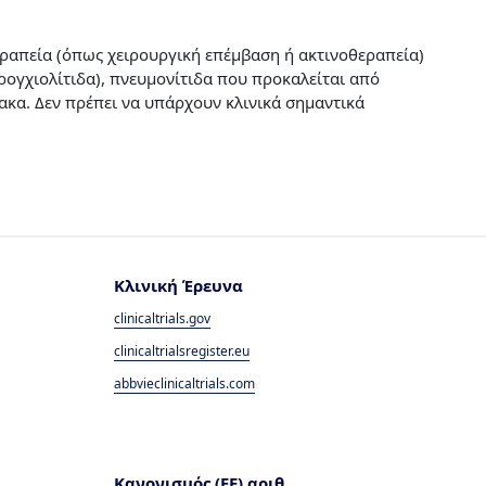
θεραπεία (όπως χειρουργική επέμβαση ή ακτινοθεραπεία)
ρογχιολίτιδα), πνευμονίτιδα που προκαλείται από
ρακα. Δεν πρέπει να υπάρχουν κλινικά σημαντικά
Κλινική Έρευνα
clinicaltrials.gov
clinicaltrialsregister.eu
abbvieclinicaltrials.com
Κανονισμός (ΕΕ) αριθ.