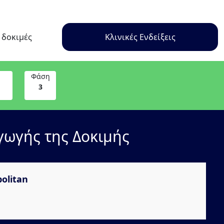
ς δοκιμές
Κλινικές Ενδείξεις
Φάση
3
γωγής της Δοκιμής
olitan